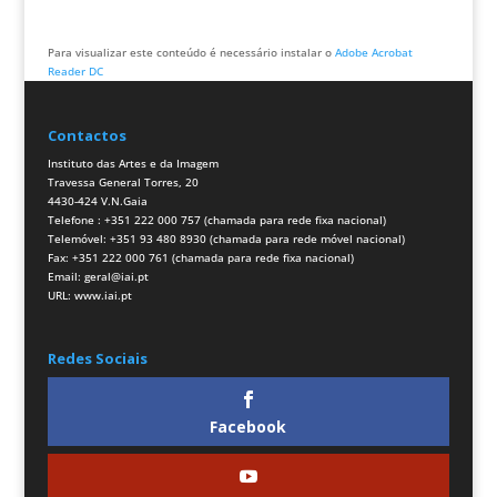
Para visualizar este conteúdo é necessário instalar o
Adobe Acrobat
Reader DC
Contactos
Instituto das Artes e da Imagem
Travessa General Torres, 20
4430-424 V.N.Gaia
Telefone : +351 222 000 757 (chamada para rede fixa nacional)
Telemóvel: +351 93 480 8930 (chamada para rede móvel nacional)
Fax: +351 222 000 761 (chamada para rede fixa nacional)
Email:
geral@iai.pt
URL:
www.iai.pt
Redes Sociais
Facebook