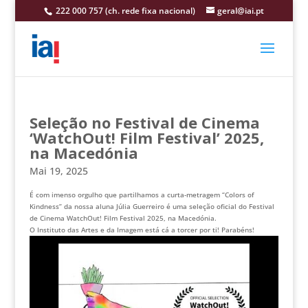
222 000 757 (ch. rede fixa nacional)
geral@iai.pt
Seleção no Festival de Cinema
‘WatchOut! Film Festival’ 2025,
na Macedónia
Mai 19, 2025
É com imenso orgulho que partilhamos a curta-metragem “Colors of
Kindness” da nossa aluna Júlia Guerreiro é uma seleção oficial do Festival
de Cinema WatchOut! Film
Festival 2025, na Macedónia.
O Instituto das Artes e da Imagem está cá a torcer por ti! Parabéns!