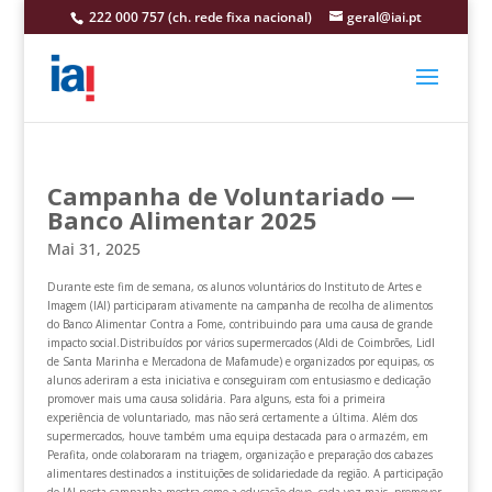
222 000 757 (ch. rede fixa nacional)
geral@iai.pt
Campanha de Voluntariado —
Banco Alimentar 2025
Mai 31, 2025
Durante este fim de semana, os alunos voluntários do Instituto de Artes e
Imagem (IAI) participaram ativamente na campanha de recolha de alimentos
do Banco Alimentar Contra a Fome, contribuindo para uma causa de grande
impacto social.Distribuídos por vários supermercados (Aldi de Coimbrões, Lidl
de Santa Marinha e Mercadona de Mafamude) e organizados por equipas, os
alunos aderiram a esta iniciativa e conseguiram com entusiasmo e dedicação
promover mais uma causa solidária. Para alguns, esta foi a primeira
experiência de voluntariado, mas não será certamente a última. Além dos
supermercados, houve também uma equipa destacada para o armazém, em
Perafita, onde colaboraram na triagem, organização e preparação dos cabazes
alimentares destinados a instituições de solidariedade da região. A participação