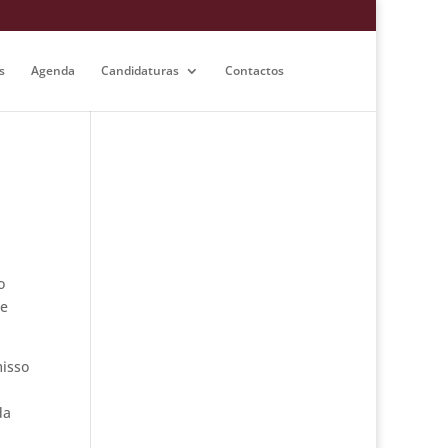
s
Agenda
Candidaturas
Contactos
o
se
misso
da