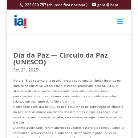
222 000 757 (ch. rede fixa nacional)
geral@iai.pt
Dia da Paz — Círculo da Paz
(UNESCO)
Set 21, 2025
No dia 19 de setembro, a escola levou a cabo uma dinâmica inserida no
âmbito da iniciativa Global Circle of Peace, promovida pela UNESCO. A
atividade decorreu no hall de entrada da escola e contou com a
participação dos alunos, e demais elementos da comunidade escolar,
criando um momento de união e partilha.
A atividade consistia no ABC da paz, resultando na construção do símbolo
da paz, com os alunos envolvidos dos diferentes cursos da escola, que
representavam o coração, a cabeça e as mãos, ou seja, o sentir, o pensar
e o agir.
Durante a atividade, foram abordados valores essenciais como a justiça, a
compaixão, a diversidade e a sabedoria, destacando o papel de cada