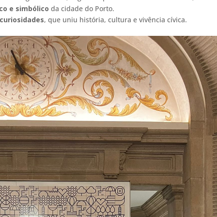
ico e simbólico
da cidade do Porto.
curiosidades
, que uniu história, cultura e vivência cívica.