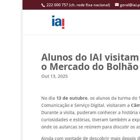
222 000 757 (ch. rede fixa nacional)
geral@iai.p
Alunos do IAI visita
o Mercado do Bolhão
Out 13, 2025
No dia
13 de outubro
, os alunos da turma do 
Comunicação e Serviço Digital, visitaram a
Câm
Durante a visita, puderam conhecer a história
curiosidades e estórias, tiveram também a ex
onde os autarcas se reúnem para discutir os a
Ainda com vontade de descobrir mais depois de