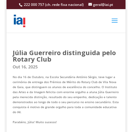
222 000 757 (ch. rede fixa nacional)
geral@iai.pt
Júlia Guerreiro distinguida pelo
Rotary Club
Out 16, 2025
No dia 16 de Outubro, na Escola Secundária António Sérgio, teve lugar a
cerimónia de entrega dos Prémios de Mérito do Rotary Club de Vila Nova
de Gaia, que distinguem os alunos de excelência do concelho. O Instituto
das Artes e da Imagem felicita com enorme orgulho a aluna Júlia Guerreiro
pela merecida distinção, resultado do seu empenho, dedicação e talento
demonstrados ao longo de todo o seu percurso no ensino secundário. Esta
conquista é motivo de grande orgulho para toda a comunidade educativa
do IAI.
Parabéns, Júlia! Muito sucesso!