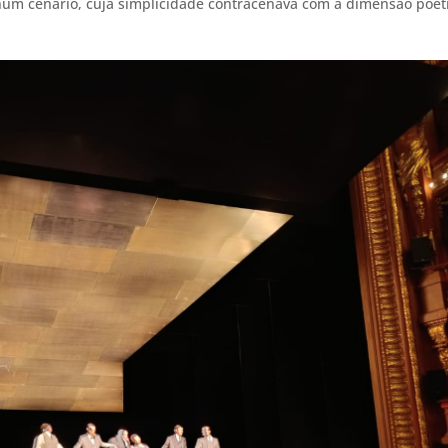
um cenário, cuja simplicidade contracenava com a dimensão poét