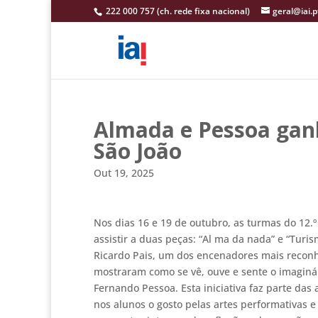
222 000 757 (ch. rede fixa nacional)
geral@iai.p
Almada e Pessoa gan
São João
Out 19, 2025
Nos dias 16 e 19 de outubro, as turmas do 12.º
assistir a duas peças: “Al ma da nada” e “Turi
Ricardo Pais, um dos encenadores mais recon
mostraram como se vê, ouve e sente o imaginár
Fernando Pessoa. Esta iniciativa faz parte das 
nos alunos o gosto pelas artes performativas 