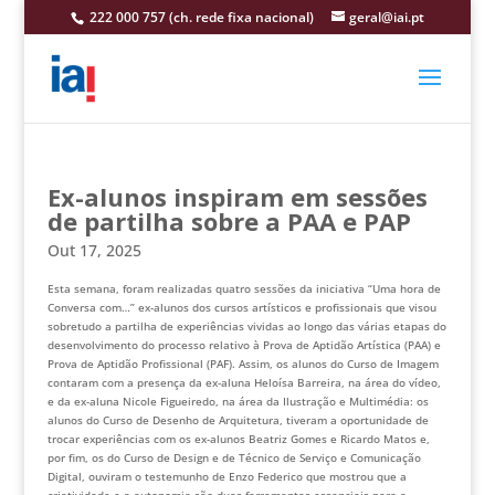
222 000 757 (ch. rede fixa nacional)
geral@iai.pt
Ex-alunos inspiram em sessões
de partilha sobre a PAA e PAP
Out 17, 2025
Esta semana, foram realizadas quatro sessões da iniciativa “Uma hora de
Conversa com…” ex-alunos dos cursos artísticos e profissionais que visou
sobretudo a partilha de experiências vividas ao longo das várias etapas do
desenvolvimento do processo relativo à Prova de Aptidão Artística (PAA) e
Prova de Aptidão Profissional (PAF). Assim, os alunos do Curso de Imagem
contaram com a presença da ex-aluna Heloísa Barreira, na área do vídeo,
e da ex-aluna Nicole Figueiredo, na área da Ilustração e Multimédia: os
alunos do Curso de Desenho de Arquitetura, tiveram a oportunidade de
trocar experiências com os ex-alunos Beatriz Gomes e Ricardo Matos e,
por fim, os do Curso de Design e de Técnico de Serviço e Comunicação
Digital, ouviram o testemunho de Enzo Federico que mostrou que a