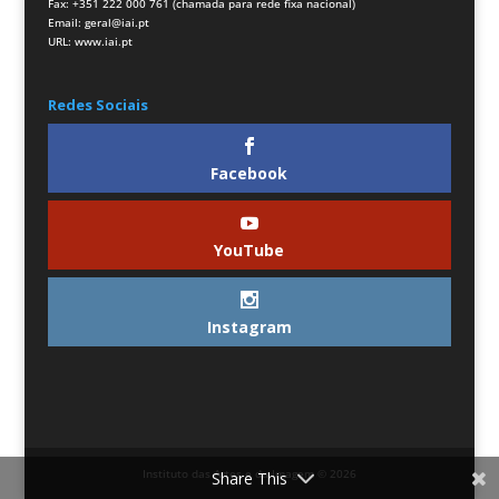
Fax: +351 222 000 761 (chamada para rede fixa nacional)
Email:
geral@iai.pt
URL:
www.iai.pt
Redes Sociais
Facebook
YouTube
Instagram
Instituto das Artes e da Imagem © 2026
Share This