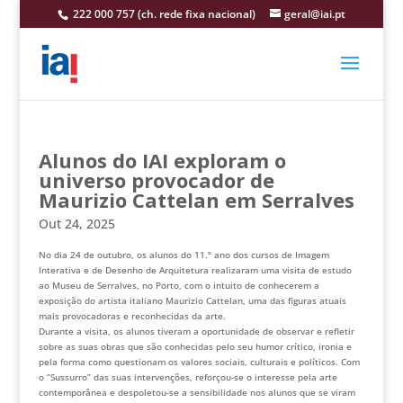
222 000 757 (ch. rede fixa nacional)
geral@iai.pt
Alunos do IAI exploram o
universo provocador de
Maurizio Cattelan em Serralves
Out 24, 2025
No dia 24 de outubro, os alunos do 11.º ano dos cursos de Imagem
Interativa e de Desenho de Arquitetura realizaram uma visita de estudo
ao Museu de Serralves, no Porto, com o intuito de conhecerem a
exposição do artista italiano Maurizio Cattelan, uma das figuras atuais
mais provocadoras e reconhecidas da arte.
Durante a visita, os alunos tiveram a oportunidade de observar e refletir
sobre as suas obras que são conhecidas pelo seu humor crítico, ironia e
pela forma como questionam os valores sociais, culturais e políticos. Com
o “Sussurro” das suas intervenções, reforçou-se o interesse pela arte
contemporânea e despoletou-se a sensibilidade nos alunos que se viram