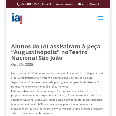
222 000 757 (ch. rede fixa nacional)
geral@iai.pt
Alunos do IAI assistiram à peça
“Augustinópolis” noTeatro
Nacional São João
Out 30, 2025
No passado dia 30 de outubro, os alunos do Ensino Artístico Especializado
e do Curso Profissional tiveram a oportunidade de assistir à peça
“Agustinópolis”, apresentada pela prestigiada companhia de Setúbal O
Bando, no Teatro Nacional São João, no Porto.
Esta iniciativa inserida na atividade “Percursos com histórias”,
proporcionou uma nova experiência teatral, já que abordou a “pólis” da
escritora Agustina Bessa Luís, dando vida a um conjunto de personagens
que, num cenário simbólico, cruza, numa poeticidade peculiar, a
linguagem do teatro e da ópera, convidando-nos a uma profunda reflexão
sobre a sociedade contemporânea.