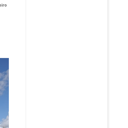
iro
,