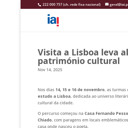
222 000 757 (ch. rede fixa nacional)
geral@iai.p
Visita a Lisboa leva a
património cultural
Nov 14, 2025
Nos dias
14, 15 e 16 de novembro
, as turmas 
estudo a Lisboa
, dedicada ao universo literár
cultural da cidade.
O percurso começou na
Casa Fernando Pess
Chiado
, com paragens em locais emblemátic
casa onde nasceu o poeta.