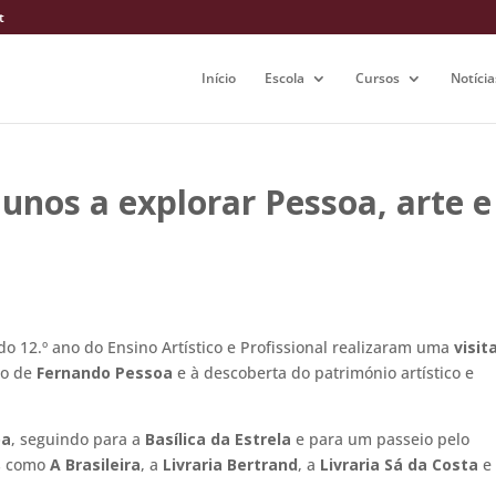
t
Início
Escola
Cursos
Notícia
lunos a explorar Pessoa, arte e
do 12.º ano do Ensino Artístico e Profissional realizaram uma
visit
io de
Fernando Pessoa
e à descoberta do património artístico e
oa
, seguindo para a
Basílica da Estrela
e para um passeio pelo
os como
A Brasileira
, a
Livraria Bertrand
, a
Livraria Sá da Costa
e 