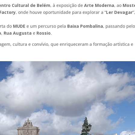
entro Cultural de Belém
, à exposição de
Arte Moderna
, ao
Moste
Factory
, onde houve oportunidade para explorar a “
Ler Devagar
”
rta do
MUDE
e um percurso pela
Baixa Pombalina
, passando pelo
o
,
Rua Augusta
e
Rossio
.
agem, cultura e convívio, que enriqueceram a formação artística e