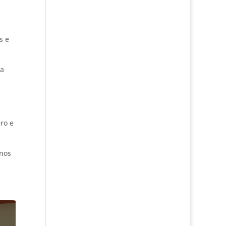
s e
da
ro e
 nos