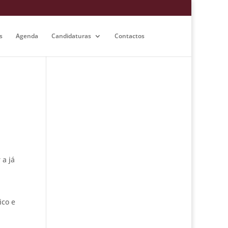
s
Agenda
Candidaturas
Contactos
 a já
ico e