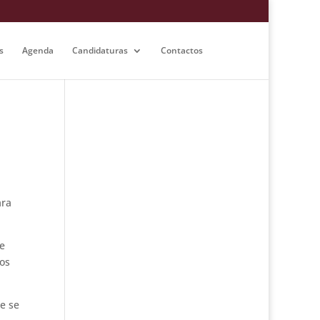
s
Agenda
Candidaturas
Contactos
ara
e
 os
e se