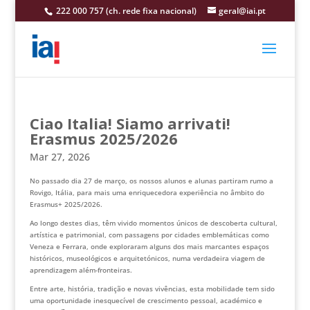
222 000 757 (ch. rede fixa nacional)
geral@iai.pt
Ciao Italia! Siamo arrivati!
Erasmus 2025/2026
Mar 27, 2026
No passado dia 27 de março, os nossos alunos e alunas partiram rumo a
Rovigo, Itália, para mais uma enriquecedora experiência no âmbito do
Erasmus+ 2025/2026.
Ao longo destes dias, têm vivido momentos únicos de descoberta cultural,
artística e patrimonial, com passagens por cidades emblemáticas como
Veneza e Ferrara, onde exploraram alguns dos mais marcantes espaços
históricos, museológicos e arquitetónicos, numa verdadeira viagem de
aprendizagem além-fronteiras.
Entre arte, história, tradição e novas vivências, esta mobilidade tem sido
uma oportunidade inesquecível de crescimento pessoal, académico e