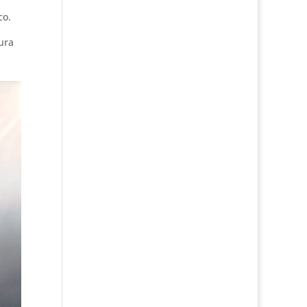
co.
ura