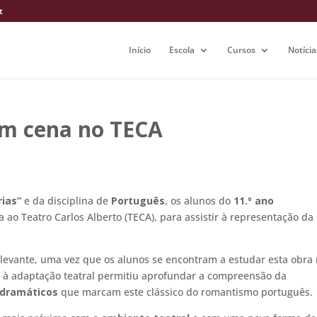
t
Início
Escola
Cursos
Notícia
em cena no TECA
rias”
e da disciplina de
Português
, os alunos do
11.º ano
da ao
Teatro Carlos Alberto
(TECA), para assistir à representação da
elevante, uma vez que os alunos se encontram a estudar esta obra
r à adaptação teatral permitiu aprofundar a compreensão da
 dramáticos
que marcam este clássico do romantismo português.