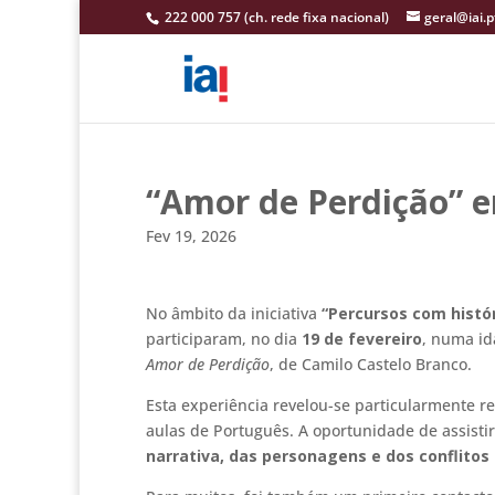
222 000 757 (ch. rede fixa nacional)
geral@iai.p
“Amor de Perdição” 
Fev 19, 2026
No âmbito da iniciativa
“Percursos com histó
participaram, no dia
19 de fevereiro
, numa i
Amor de Perdição
, de
Camilo Castelo Branco
.
Esta experiência revelou-se particularmente r
aulas de Português. A oportunidade de assisti
narrativa, das personagens e dos conflitos