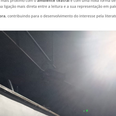
o mais próximo com o
ambiente teatral
e com uma nova forma de
 ligação mais direta entre a leitura e a sua representação em pal
ora
, contribuindo para o desenvolvimento do interesse pela literat