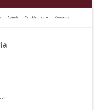
s
Agenda
Candidaturas
Contactos
ia
a
buir