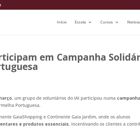
t
Início
Escola
Cursos
Notícia
articipam em Campanha Solidár
rtuguesa
 março
, um grupo de voluntários do IAI participou numa
campanh
rmelha Portuguesa
.
inente GaiaShopping e Continente Gaia Jardim, onde os alunos
mentares e produtos essenciais
, incentivando os clientes a contri