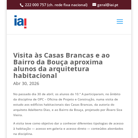
222 000 757 (ch. rede fixa nacional)
geral@iai.pt
Visita às Casas Brancas e ao
Bairro da Bouça aproxima
alunos da arquitetura
habitacional
Abr 30, 2026
No passado dia 30 de abril, os alunos do 10.º A participaram, no âmbito
da disciplina de OPC – Oficina de Projeto e Construção, numa visita de
estudo aos edifícios habitacionais das
Casas Brancas
, da autoria do
arquiteto
Adalberto Dias
, e ao
Bairro da Bouça
, projetado por
Álvaro Siza
Vieira
.
A visita teve como objetivo dar a conhecer diferentes tipologias de acesso
à habitação — acesso em galeria e acesso direto — conteúdos abordados
na disciplina.