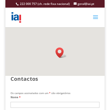
222 000 757 (ch. rede fixa nacional)
geral@iai.pt
Contactos
Os campos assinalados com um
*
são obrigatórios
Nome
*