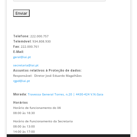
Telefone:
222.000.757
Telemóvel:
934.808.930
Fax:
222.000.761
E-Mail:
geral@iai.pt
secretaria@iai.pt
Assuntos relativos à Proteção de dados:
Responsável: Diretor José Eduardo Magalhães
rgpd@iai.pt
Morada:
Travessa General Torres, n.20 | 4430-424 V.N.Gaia
Horários
Horário de funcionamento do IAI
08:00 às 18:30
Horário de Funcionamento da Secretaria
08:00 às 13:00
14:00 às 17:00