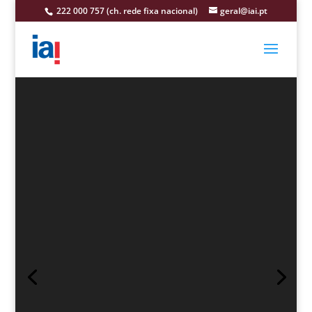
222 000 757 (ch. rede fixa nacional)
geral@iai.pt
Reprodutor
de
vídeo