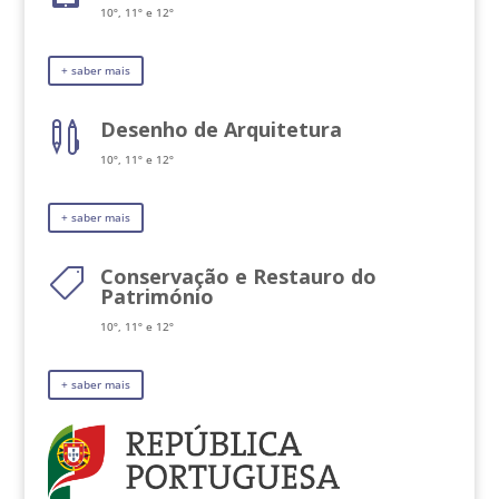
10º, 11º e 12º
+ saber mais
Desenho de Arquitetura

10º, 11º e 12º
+ saber mais
Conservação e Restauro do

Património
10º, 11º e 12º
+ saber mais