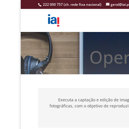
222 000 757 (ch. rede fixa nacional)
geral@iai.p
Oper
Executa a captação e edição de image
fotográficas, com o objetivo de reproduz