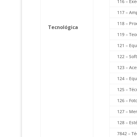
116 – Ex
117 – Amp
118 – Pro
Tecnológica
119 – Teo
121 – Equ
122 – So
123 – Ace
124 – Equ
125 – Téc
126 – Fot
127 – Mer
128 – Esté
7842 – T