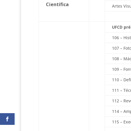
Científica
Artes Vis
UFCD pré
106 – His
107 – Foto
108 – Máq
109 – Fo
110 – Def
111 – Téc
112 – Rev
114 – Am
115 – Exe