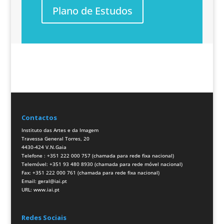
Plano de Estudos
Estás interessado?
Candidatura
Contactos
Instituto das Artes e da Imagem
Travessa General Torres, 20
4430-424 V.N.Gaia
Telefone : +351 222 000 757 (chamada para rede fixa nacional)
Telemóvel: +351 93 480 8930 (chamada para rede móvel nacional)
Fax: +351 222 000 761 (chamada para rede fixa nacional)
Email:
geral@iai.pt
URL:
www.iai.pt
Redes Sociais