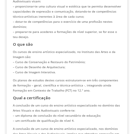
Audiovisuais visam:
– proporcionar-te uma cultura visual e estética que te permita desenvolver
capacidades de expressão e comunicação, dotando-te de competências
técnico-artísticas inerentes à área de cada curso;
– dotar-te de competências para o exercício de uma profissão nestes
domínios;
– preparar-te para acederes a formações de nível superior, se for esse o
teu desejo.
O que são
Os cursos de ensino artístico especializado, no Instituto das Artes e da
Imagem são:
– Curso de Conservação e Restauro do Património;
– Curso de Desenho de Arquitectura;
– Curso de Imagem Interativa.
Os planos de estudos destes cursos estruturam-se em três componentes
de formação – geral, científica e técnica-artística -, integrando ainda
Formação em Contexto de Trabalho (FCT) no 12.º ano.
Qual a certificação
A conclusão de um curso do ensino artístico especializado no domínio das
Artes Visuais e dos Audiovisuais confere-te:
– um diploma de conclusão do nível secundário de educação;
– um certificado de qualificação de nível 4.
A conclusão de um curso de ensino artístico especializado, nos domínios
das Artes Visuais e dos Audiovisuais, implica que obtenhas aprovação em