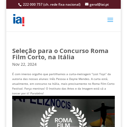
222 000 757 (ch. rede fixa nacional)
geral@iai.pt
Seleção para o Concurso Roma
Film Corto, na Itália
Nov 22, 2024
É com imenso orgulho que partilhamos a curta-metragem “Lost Toys” da
autoria das nossas alunas: Inês Pessoa e Dayne Mendes. A curta está,
atualmente, em concurso na Itália, mais precisamente no Roma Film Corto
Festival. Força meninas! O Instituto das Artes e da Imagem está cá a
torcer por ti! Parabéns!