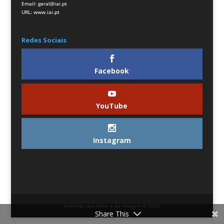
Email:
geral@iai.pt
URL:
www.iai.pt
Redes Sociais
Facebook
YouTube
Instagram
Instituto das Artes e da Imagem © 2026
Share This