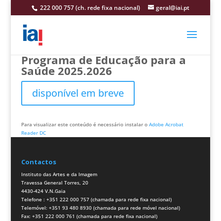
222 000 757 (ch. rede fixa nacional)
geral@iai.pt
Programa de Educação para a
Saúde 2025.2026
disponível em breve
Para visualizar este conteúdo é necessário instalar o
Adobe Acrobat
Reader DC
Contactos
Instituto das Artes e da Imagem
Travessa General Torres, 20
4430-424 V.N.Gaia
Telefone : +351 222 000 757 (chamada para rede fixa nacional)
Telemóvel: +351 93 480 8930 (chamada para rede móvel nacional)
Fax: +351 222 000 761 (chamada para rede fixa nacional)