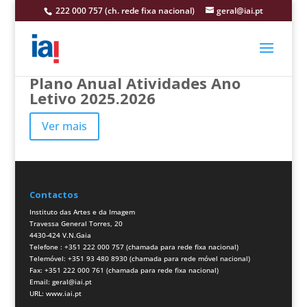
222 000 757 (ch. rede fixa nacional)
geral@iai.pt
Plano Anual Atividades Ano
Letivo 2025.2026
Ver mais
Contactos
Instituto das Artes e da Imagem
Travessa General Torres, 20
4430-424 V.N.Gaia
Telefone : +351 222 000 757 (chamada para rede fixa nacional)
Telemóvel: +351 93 480 8930 (chamada para rede móvel nacional)
Fax: +351 222 000 761 (chamada para rede fixa nacional)
Email:
geral@iai.pt
URL:
www.iai.pt