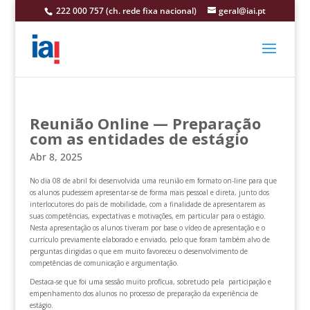
222 000 757 (ch. rede fixa nacional)
geral@iai.pt
Reunião Online — Preparação
com as entidades de estágio
Abr 8, 2025
No dia 08 de abril foi desenvolvida uma reunião em formato on-line para que
os alunos pudessem apresentar-se de forma mais pessoal e direta, junto dos
interlocutores do país de mobilidade, com a finalidade de apresentarem as
suas competências, expectativas e motivações, em particular para o estágio.
Nesta apresentação os alunos tiveram por base o vídeo de apresentação e o
currículo previamente elaborado e enviado, pelo que foram também alvo de
perguntas dirigidas o que em muito favoreceu o desenvolvimento de
competências de comunicação e argumentação.
Destaca-se que foi uma sessão muito profícua, sobretudo pela participação e
empenhamento dos alunos no processo de preparação da experiência de
estágio.