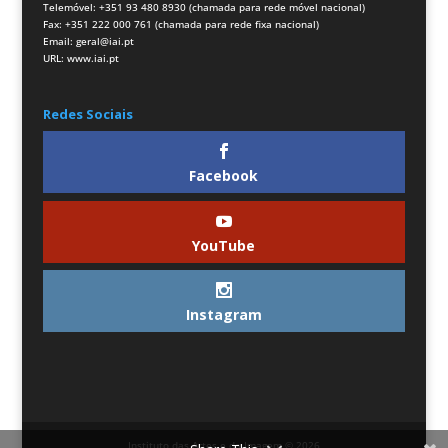
Telemóvel: +351 93 480 8930 (chamada para rede móvel nacional)
Fax: +351 222 000 761 (chamada para rede fixa nacional)
Email:
geral@iai.pt
URL:
www.iai.pt
Redes Sociais
Facebook
YouTube
Instagram
Instituto das Artes e da Imagem © 2026