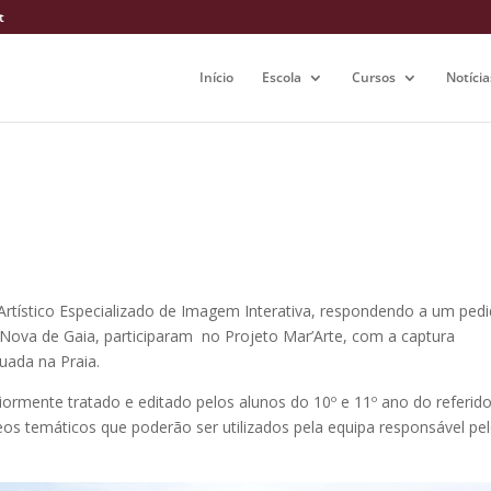
t
Início
Escola
Cursos
Notícia
 Artístico Especializado de Imagem Interativa, respondendo a um ped
 Nova de Gaia, participaram no Projeto Mar’Arte, com a captura
tuada na Praia.
ormente tratado e editado pelos alunos do 10º e 11º ano do referid
eos temáticos que poderão ser utilizados pela equipa responsável pe