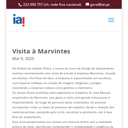
222 000 757 (ch. rede fixa nacional)
geral@iai.pt
Visita à Marvintes
Mai 9, 2025
No âmbito do módulo Pedra, a turma do curso de Design de Equipamento
realizou recentemente uma visita de estudo à empresa Marvintes, situada
em Avintes, Vila Nova de Gaia. A empresa é especializada em escultura,
com especial enfoque na criação de imagens religiosas e jazigos,
recorrendo a materiais nobres como granitos e mármores.
Os alunos foram acolhidos pelo experiente e simpático Sr. José Manuel,
proprietário da Marvintes, que guiou a visita com grande entusiasmo e
disponibilidade. Ao longo do percurso pelas instalações, foi possível
acompanhar todas as fases do processo de trabalho, desde a receção das
matérias-primas, passando pelo corte, escultura e polimento, até à fase
final de acabamento.
Esta visita proporcionou aos alunos um contacto direto com a realidade
prática do setor, permitindo compreender a complexidade e exigência da