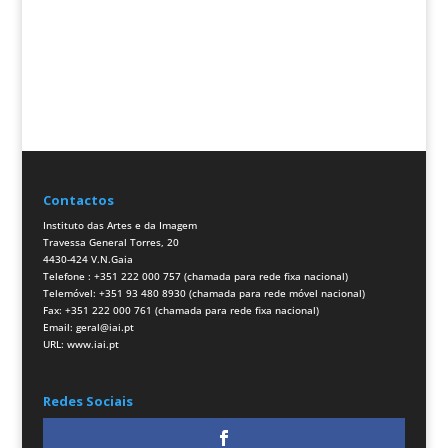
Contactos
Instituto das Artes e da Imagem
Travessa General Torres, 20
4430-424 V.N.Gaia
Telefone : +351 222 000 757 (chamada para rede fixa nacional)
Telemóvel: +351 93 480 8930 (chamada para rede móvel nacional)
Fax: +351 222 000 761 (chamada para rede fixa nacional)
Email:
geral@iai.pt
URL:
www.iai.pt
Redes Sociais