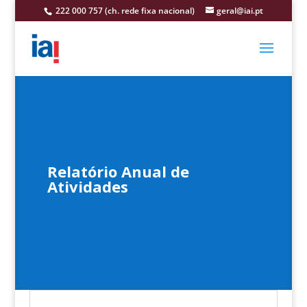
222 000 757 (ch. rede fixa nacional)
geral@iai.pt
Relatório Anual de
Atividades