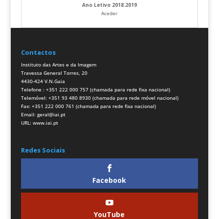
Ano Letivo 2018.2019
Aceder
Contactos
Instituto das Artes e da Imagem
Travessa General Torres, 20
4430-424 V.N.Gaia
Telefone : +351 222 000 757 (chamada para rede fixa nacional)
Telemóvel: +351 93 480 8930 (chamada para rede móvel nacional)
Fax: +351 222 000 761 (chamada para rede fixa nacional)
Email:
geral@iai.pt
URL:
www.iai.pt
Redes Sociais
Facebook
YouTube