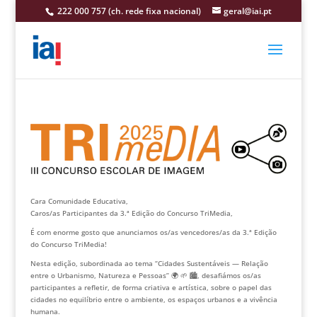
222 000 757 (ch. rede fixa nacional)
geral@iai.pt
Cara Comunidade Educativa,
Caros/as Participantes da 3.ª Edição do Concurso TriMedia,
É com enorme gosto que anunciamos os/as vencedores/as da 3.ª Edição
do Concurso TriMedia!
Nesta edição, subordinada ao tema “Cidades Sustentáveis — Relação
entre o Urbanismo, Natureza e Pessoas” 🌍 🌱 🏙️, desafiámos os/as
participantes a refletir, de forma criativa e artística, sobre o papel das
cidades no equilíbrio entre o ambiente, os espaços urbanos e a vivência
humana.