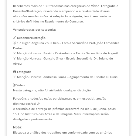
Recebemos mais de 130 trabalhos nas categorias de Vídeo, Fotografia e
Desenho/Ilustração, revelando o empenho e a criatividade dos/as
alunos/as envolvidos/as. A seleção foi exigente, tendo em conta os
critérios definidos no Regulamento do Concurso.
Vencedores/as por categoria:
🖌 Desenho/Ilustração
🥇 1.º Lugar: Angelina Zhu Chen – Escola Secundária Prof. João Fernandes
Pratas
🏅 Menção Honrosa: Beatriz Castanheira – Escola Secundária de Arganil
🏅 Menção Honrosa: Gonçalo Silva – Escola Secundária Dr. Solano de
Abreu
📷 Fotografia
🏅 Menção Honrosa: Andressa Souza – Agrupamento de Escolas D. Dinis
🎬 Vídeo
Nesta categoria, não foi atribuída qualquer distinção.
Parabéns a todos/as os/as participantes e, em especial, aos/às
distinguidos/as! 🎉
A cerimónia de entrega de prémios decorrerá no dia 5 de junho, pelas
15H, no Instituto das Artes e da Imagem. Mais informações serão
divulgadas oportunamente.
Nota:
Efetuada a análise dos trabalhos em conformidade com os critérios