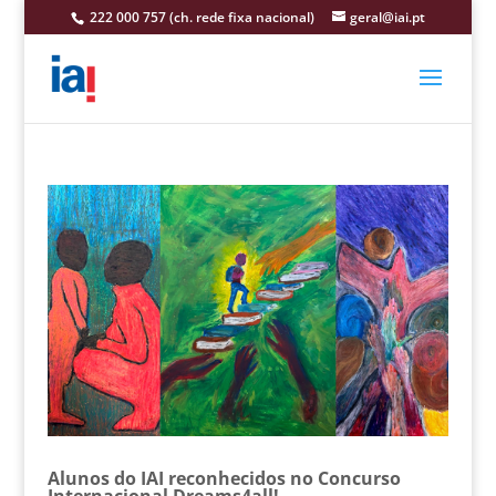
222 000 757 (ch. rede fixa nacional)
geral@iai.pt
Alunos do IAI reconhecidos no Concurso
Internacional Dreams4all!