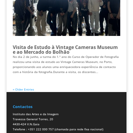
Visita de Estudo à Vintage Cameras Museum
e ao Mercado do Bolhão
No dia 2 de junho, a turma do 1.º ano do Curso de Operador de Fotografia
realizou uma visita de estudo ao Vintage Cameras Museum, no Porto,
proporcionando aos alunos uma enriquecedora experiência de contacto
com a história da fotografia.Durante a visita, os discentes...
« Older Entries
Contactos
Instituto das Artes e da Imagem
Travessa General Torres, 20
4430-424 V.N.Gaia
Telefone : +351 222 000 757 (chamada para rede fixa nacional)