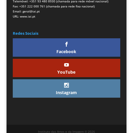
Telemóvel: +351 93 480 8930 (chamada para rede móvel nacional)
Fax: +351 222 000 761 (chamada para rede fixa nacional)
Email:
geral@iai.pt
URL:
www.iai.pt
Redes Sociais
Facebook
YouTube
Instagram
Instituto das Artes e da Imagem © 2026