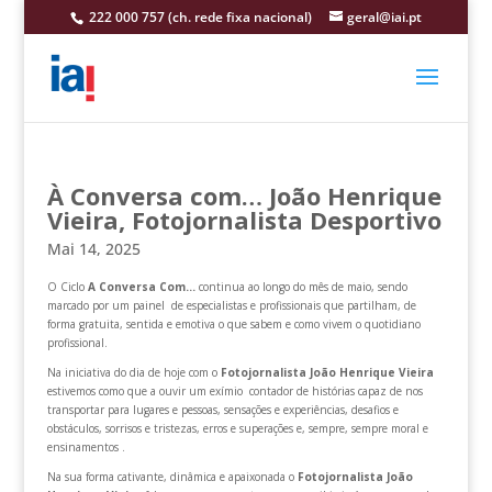
222 000 757 (ch. rede fixa nacional)
geral@iai.pt
À Conversa com… João Henrique
Vieira, Fotojornalista Desportivo
Mai 14, 2025
O Ciclo
A Conversa Com…
continua ao longo do mês de maio, sendo
marcado por um painel de especialistas e profissionais que partilham, de
forma gratuita, sentida e emotiva o que sabem e como vivem o quotidiano
profissional.
Na iniciativa do dia de hoje com o
Fotojornalista João Henrique
Vieira
estivemos como que a ouvir um exímio contador de histórias capaz de nos
transportar para lugares e pessoas, sensações e experiências, desafios e
obstáculos, sorrisos e tristezas, erros e superações e, sempre, sempre moral e
ensinamentos .
Na sua forma cativante, dinâmica e apaixonada o
Fotojornalista João