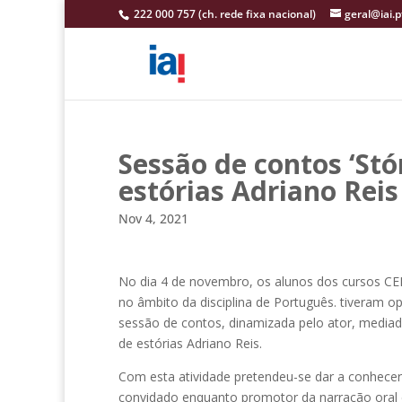
222 000 757 (ch. rede fixa nacional)
geral@iai.p
Sessão de contos ‘Stó
estórias Adriano Reis
Nov 4, 2021
No dia 4 de novembro, os alunos dos cursos CE
no âmbito da disciplina de Português. tiveram o
sessão de contos, dinamizada pelo ator, mediado
de estórias Adriano Reis.
Com esta atividade pretendeu-se dar a conhecer
convidado enquanto promotor da narração oral e