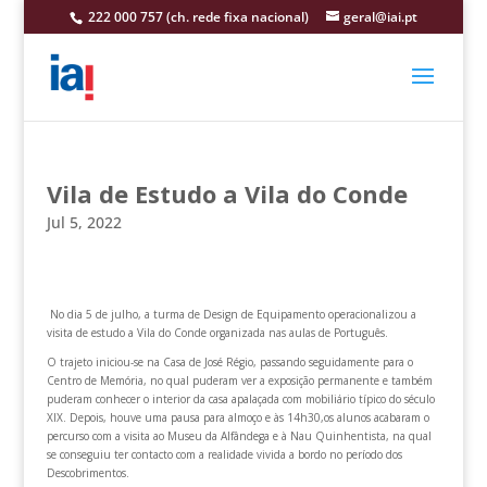
222 000 757 (ch. rede fixa nacional)
geral@iai.pt
Vila de Estudo a Vila do Conde
Jul 5, 2022
No dia 5 de julho, a turma de Design de Equipamento operacionalizou a
visita de estudo a Vila do Conde organizada nas aulas de Português.
O trajeto iniciou-se na Casa de José Régio, passando seguidamente para o
Centro de Memória, no qual puderam ver a exposição permanente e também
puderam conhecer o interior da casa apalaçada com mobiliário típico do século
XIX. Depois, houve uma pausa para almoço e às 14h30,os alunos acabaram o
percurso com a visita ao Museu da Alfândega e à
Nau Quinhentista, na qual
se conseguiu ter contacto com a realidade vivida a bordo no período dos
Descobrimentos.