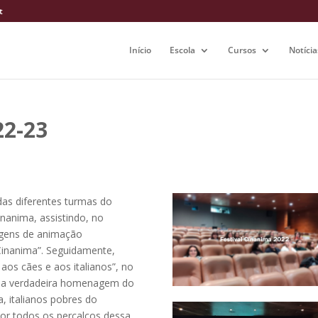
t
Início
Escola
Cursos
Notícia
22-23
as diferentes turmas do
inanima, assistindo, no
agens de animação
 Cinanima”. Seguidamente,
os cães e aos italianos”, no
uma verdadeira homenagem do
a, italianos pobres do
or todos os percalços dessa