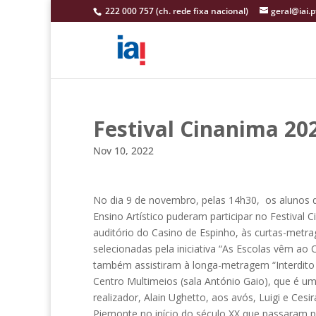
222 000 757 (ch. rede fixa nacional)
geral@iai.p
Festival Cinanima 20
Nov 10, 2022
No dia 9 de novembro, pelas 14h30, os alunos d
Ensino Artístico puderam participar no Festival C
auditório do Casino de Espinho, às curtas-metr
selecionadas pela iniciativa “As Escolas vêm ao
também assistiram à longa-metragem “Interdito a
Centro Multimeios (sala António Gaio), que é 
realizador, Alain Ughetto, aos avós, Luigi e Cesir
Piemonte no início do século XX que passaram p