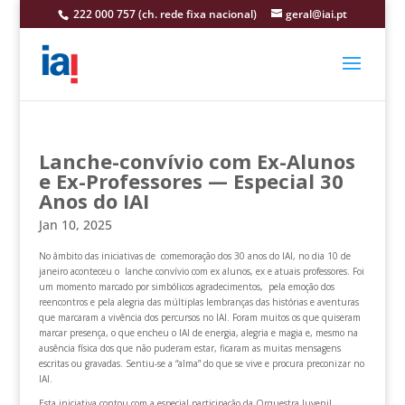
222 000 757 (ch. rede fixa nacional)
geral@iai.pt
Lanche-convívio com Ex-Alunos
e Ex-Professores — Especial 30
Anos do IAI
Jan 10, 2025
No âmbito das iniciativas de comemoração dos 30 anos do IAI, no dia 10 de
janeiro aconteceu o lanche convívio com ex alunos, ex e atuais professores. Foi
um momento marcado por simbólicos agradecimentos, pela emoção dos
reencontros e pela alegria das múltiplas lembranças das histórias e aventuras
que marcaram a vivência dos percursos no IAI. Foram muitos os que quiseram
marcar presença, o que encheu o IAI de energia, alegria e magia e, mesmo na
ausência física dos que não puderam estar, ficaram as muitas mensagens
escritas ou gravadas. Sentiu-se a “alma” do que se vive e procura preconizar no
IAI.
Esta iniciativa contou com a especial participação da Orquestra Juvenil