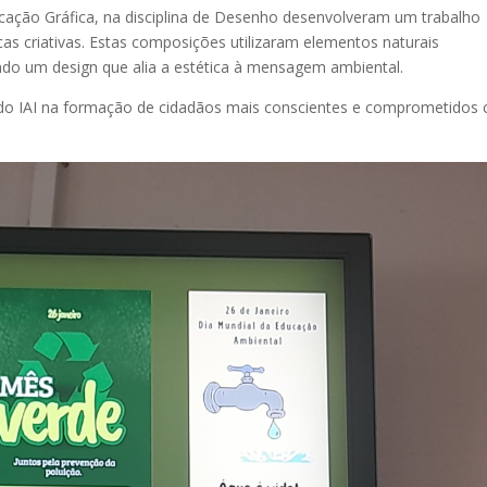
cação Gráfica, na disciplina de Desenho desenvolveram um trabalho
as criativas. Estas composições utilizaram elementos naturais
ando um design que alia a estética à mensagem ambiental.
 do IAI na formação de cidadãos mais conscientes e comprometidos