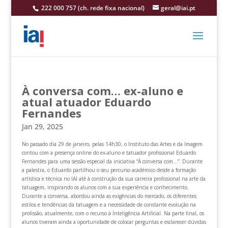
222 000 757 (ch. rede fixa nacional)
geral@iai.pt
À conversa com… ex-aluno e
atual atuador Eduardo
Fernandes
Jan 29, 2025
No passado dia 29 de janeiro, pelas 14h30, o Instituto das Artes e da Imagem
contou com a presença online do ex-aluno e tatuador profissional Eduardo
Fernandes para uma sessão especial da iniciativa “À conversa com…”. Durante
a palestra, o Eduardo partilhou o seu percurso académico desde a formação
artística e técnica no IAI até à construção da sua carreira profissional na arte da
tatuagem, inspirando os alunos com a sua experiência e conhecimento.
Durante a conversa, abordou ainda as exigências do mercado, os diferentes
estilos e tendências da tatuagem e a necessidade de constante evolução na
profissão, atualmente, com o recurso à Inteligência Artificial. Na parte final, os
alunos tiveram ainda a oportunidade de colocar perguntas e esclarecer dúvidas