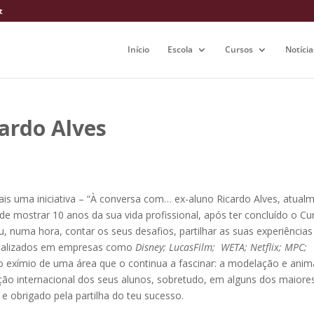
t
Início
Escola
Cursos
Notícia
ardo Alves
ais uma iniciativa – “À conversa com… ex-aluno Ricardo Alves, atual
ade mostrar 10 anos da sua vida profissional, após ter concluído o Cu
, numa hora, contar os seus desafios, partilhar as suas experiências
 realizados em empresas como
Disney; LucasFilm; WETA; Netflix; MPC;
co exímio de uma área que o continua a fascinar: a modelação e ani
eção internacional dos seus alunos, sobretudo, em alguns dos maiore
 e obrigado pela partilha do teu sucesso.