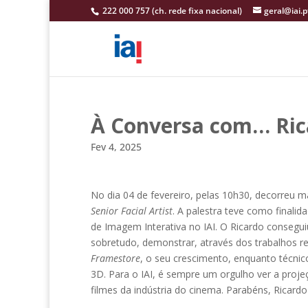
222 000 757 (ch. rede fixa nacional)
geral@iai.p
À Conversa com… Ric
Fev 4, 2025
No dia 04 de fevereiro, pelas 10h30, decorreu m
Senior Facial Artist
. A palestra teve como finalid
de Imagem Interativa no IAI. O Ricardo conseguiu
sobretudo, demonstrar, através dos trabalhos
Framestore
, o seu crescimento, enquanto técni
3D. Para o IAI, é sempre um orgulho ver a proj
filmes da indústria do cinema. Parabéns, Ricardo