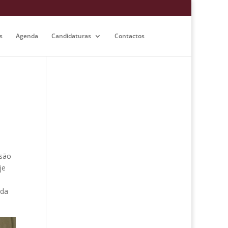
s
Agenda
Candidaturas
Contactos
nsão
je
 da