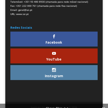
Telemóvel: +351 93 480 8930 (chamada para rede móvel nacional)
Fax: +351 222 000 761 (chamada para rede fixa nacional)
Email:
geral@iai.pt
URL:
www.iai.pt
Redes Sociais
Facebook
YouTube
Instagram
Instituto das Artes e da Imagem © 2026