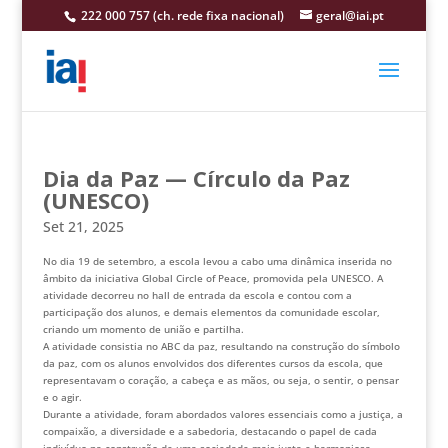
222 000 757 (ch. rede fixa nacional)
geral@iai.pt
Dia da Paz — Círculo da Paz
(UNESCO)
Set 21, 2025
No dia 19 de setembro, a escola levou a cabo uma dinâmica inserida no
âmbito da iniciativa Global Circle of Peace, promovida pela UNESCO. A
atividade decorreu no hall de entrada da escola e contou com a
participação dos alunos, e demais elementos da comunidade escolar,
criando um momento de união e partilha.
A atividade consistia no ABC da paz, resultando na construção do símbolo
da paz, com os alunos envolvidos dos diferentes cursos da escola, que
representavam o coração, a cabeça e as mãos, ou seja, o sentir, o pensar
e o agir.
Durante a atividade, foram abordados valores essenciais como a justiça, a
compaixão, a diversidade e a sabedoria, destacando o papel de cada