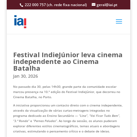
222 000 757 (ch. rede fixa nacional)
geral@iai.pt
Festival IndieJúnior leva cinema
independente ao Cinema
Batalha
Jan 30, 2026
No passado dia 30, pelas 14h30, grande parte da comunidade escolar
marcou presença na 10.ª edição do Festival IndieJúnior, que decorreu no
Cinema Batalha, no Porto.
A iniciativa proporcionou um contacto direto com o cinema independente,
através da visualização de várias curtas-metragens integradas no
programa dedicado ao Ensino Secundário —
“Lina”
,
“Vai Ficar Tudo Bem”
,
“3.ª Ronda”
e
“Pernas Peludas”
. Ao longo da sessão, os alunos puderam
explorar diferentes estilos cinematográficos, temas atuais e abordagens
criativas, estimulando o pensamento crítico e o debate de ideias.